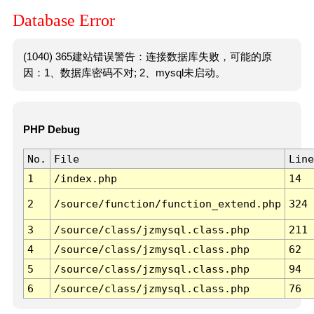
Database Error
(1040) 365建站错误警告：连接数据库失败，可能的原
因：1、数据库密码不对; 2、mysql未启动。
PHP Debug
No.
File
Line
1
/index.php
14
2
/source/function/function_extend.php
324
3
/source/class/jzmysql.class.php
211
4
/source/class/jzmysql.class.php
62
5
/source/class/jzmysql.class.php
94
6
/source/class/jzmysql.class.php
76