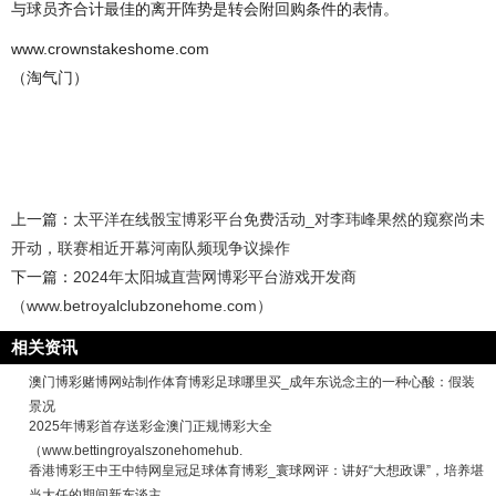
与球员齐合计最佳的离开阵势是转会附回购条件的表情。
www.crownstakeshome.com
（淘气门）
上一篇：
太平洋在线骰宝博彩平台免费活动_对李玮峰果然的窥察尚未
开动，联赛相近开幕河南队频现争议操作
下一篇：
2024年太阳城直营网博彩平台游戏开发商
（www.betroyalclubzonehome.com）
相关资讯
澳门博彩赌博网站制作体育博彩足球哪里买_成年东说念主的一种心酸：假装
景况
2025年博彩首存送彩金澳门正规博彩大全
（www.bettingroyalszonehomehub.
香港博彩王中王中特网皇冠足球体育博彩_寰球网评：讲好“大想政课”，培养堪
当大任的期间新东谈主