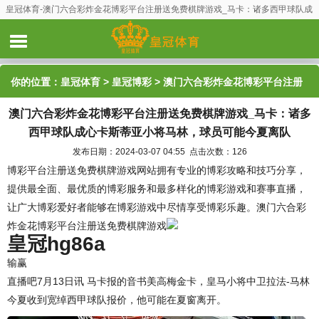
皇冠体育-澳门六合彩炸金花博彩平台注册送免费棋牌游戏_马卡：诸多西甲球队成
心卡斯蒂亚小将马林，球员可能今夏离队
你的位置：
皇冠体育
>
皇冠博彩
> 澳门六合彩炸金花博彩平台注册
澳门六合彩炸金花博彩平台注册送免费棋牌游戏_马卡：诸多
送免费棋牌游戏_马卡：诸多西甲球队成心卡斯蒂亚小将马林，球员
西甲球队成心卡斯蒂亚小将马林，球员可能今夏离队
可能今夏离队
发布日期：2024-03-07 04:55 点击次数：126
博彩平台注册送免费棋牌游戏网站拥有专业的博彩攻略和技巧分享，
提供最全面、最优质的博彩服务和最多样化的博彩游戏和赛事直播，
让广大博彩爱好者能够在博彩游戏中尽情享受博彩乐趣。澳门六合彩
炸金花博彩平台注册送免费棋牌游戏
皇冠hg86a
输赢
直播吧7月13日讯 马卡报的音书美高梅金卡，皇马小将中卫拉法-马林
今夏收到宽绰西甲球队报价，他可能在夏窗离开。