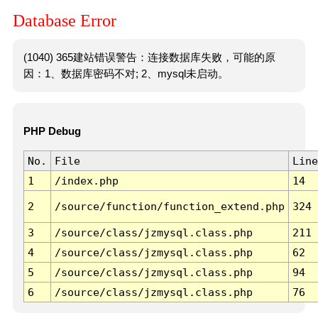
Database Error
(1040) 365建站错误警告：连接数据库失败，可能的原
因：1、数据库密码不对; 2、mysql未启动。
PHP Debug
No.
File
Line
1
/index.php
14
2
/source/function/function_extend.php
324
3
/source/class/jzmysql.class.php
211
4
/source/class/jzmysql.class.php
62
5
/source/class/jzmysql.class.php
94
6
/source/class/jzmysql.class.php
76