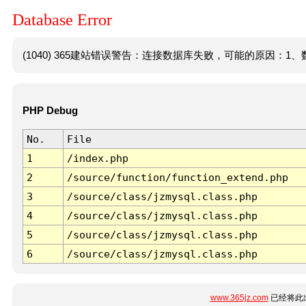
Database Error
(1040) 365建站错误警告：连接数据库失败，可能的原因：1、数
PHP Debug
No.
File
1
/index.php
2
/source/function/function_extend.php
3
/source/class/jzmysql.class.php
4
/source/class/jzmysql.class.php
5
/source/class/jzmysql.class.php
6
/source/class/jzmysql.class.php
www.365jz.com
已经将此