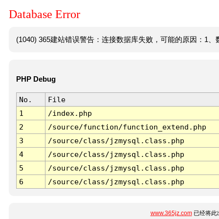
Database Error
(1040) 365建站错误警告：连接数据库失败，可能的原因：1、数
PHP Debug
No.
File
1
/index.php
2
/source/function/function_extend.php
3
/source/class/jzmysql.class.php
4
/source/class/jzmysql.class.php
5
/source/class/jzmysql.class.php
6
/source/class/jzmysql.class.php
www.365jz.com
已经将此