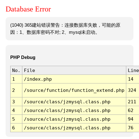
Database Error
(1040) 365建站错误警告：连接数据库失败，可能的原
因：1、数据库密码不对; 2、mysql未启动。
PHP Debug
No.
File
Line
1
/index.php
14
2
/source/function/function_extend.php
324
3
/source/class/jzmysql.class.php
211
4
/source/class/jzmysql.class.php
62
5
/source/class/jzmysql.class.php
94
6
/source/class/jzmysql.class.php
76