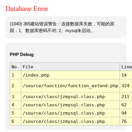
Database Error
(1040) 365建站错误警告：连接数据库失败，可能的原
因：1、数据库密码不对; 2、mysql未启动。
PHP Debug
No.
File
Line
1
/index.php
14
2
/source/function/function_extend.php
324
3
/source/class/jzmysql.class.php
211
4
/source/class/jzmysql.class.php
62
5
/source/class/jzmysql.class.php
94
6
/source/class/jzmysql.class.php
76