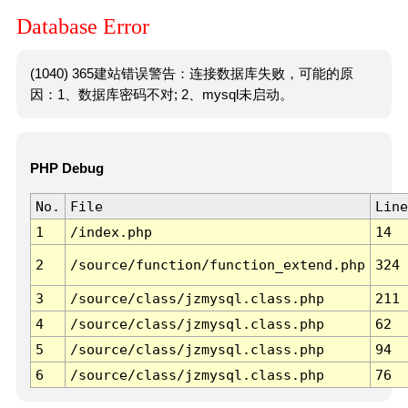
Database Error
(1040) 365建站错误警告：连接数据库失败，可能的原
因：1、数据库密码不对; 2、mysql未启动。
PHP Debug
No.
File
Line
1
/index.php
14
2
/source/function/function_extend.php
324
3
/source/class/jzmysql.class.php
211
4
/source/class/jzmysql.class.php
62
5
/source/class/jzmysql.class.php
94
6
/source/class/jzmysql.class.php
76