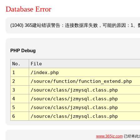
Database Error
(1040) 365建站错误警告：连接数据库失败，可能的原因：1、数
PHP Debug
No.
File
1
/index.php
2
/source/function/function_extend.php
3
/source/class/jzmysql.class.php
4
/source/class/jzmysql.class.php
5
/source/class/jzmysql.class.php
6
/source/class/jzmysql.class.php
www.365jz.com
已经将此