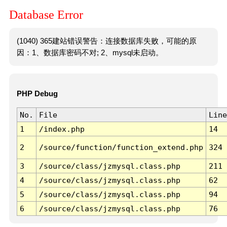
Database Error
(1040) 365建站错误警告：连接数据库失败，可能的原
因：1、数据库密码不对; 2、mysql未启动。
PHP Debug
No.
File
Line
1
/index.php
14
2
/source/function/function_extend.php
324
3
/source/class/jzmysql.class.php
211
4
/source/class/jzmysql.class.php
62
5
/source/class/jzmysql.class.php
94
6
/source/class/jzmysql.class.php
76