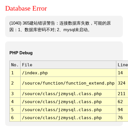
Database Error
(1040) 365建站错误警告：连接数据库失败，可能的原
因：1、数据库密码不对; 2、mysql未启动。
PHP Debug
No.
File
Line
1
/index.php
14
2
/source/function/function_extend.php
324
3
/source/class/jzmysql.class.php
211
4
/source/class/jzmysql.class.php
62
5
/source/class/jzmysql.class.php
94
6
/source/class/jzmysql.class.php
76