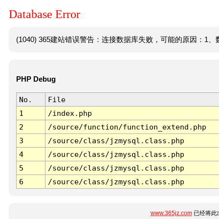
Database Error
(1040) 365建站错误警告：连接数据库失败，可能的原因：1、数
PHP Debug
No.
File
1
/index.php
2
/source/function/function_extend.php
3
/source/class/jzmysql.class.php
4
/source/class/jzmysql.class.php
5
/source/class/jzmysql.class.php
6
/source/class/jzmysql.class.php
www.365jz.com
已经将此