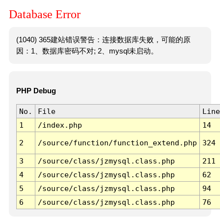
Database Error
(1040) 365建站错误警告：连接数据库失败，可能的原
因：1、数据库密码不对; 2、mysql未启动。
PHP Debug
No.
File
Line
1
/index.php
14
2
/source/function/function_extend.php
324
3
/source/class/jzmysql.class.php
211
4
/source/class/jzmysql.class.php
62
5
/source/class/jzmysql.class.php
94
6
/source/class/jzmysql.class.php
76