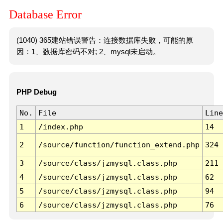
Database Error
(1040) 365建站错误警告：连接数据库失败，可能的原
因：1、数据库密码不对; 2、mysql未启动。
PHP Debug
No.
File
Line
1
/index.php
14
2
/source/function/function_extend.php
324
3
/source/class/jzmysql.class.php
211
4
/source/class/jzmysql.class.php
62
5
/source/class/jzmysql.class.php
94
6
/source/class/jzmysql.class.php
76