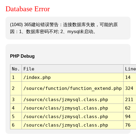
Database Error
(1040) 365建站错误警告：连接数据库失败，可能的原
因：1、数据库密码不对; 2、mysql未启动。
PHP Debug
No.
File
Line
1
/index.php
14
2
/source/function/function_extend.php
324
3
/source/class/jzmysql.class.php
211
4
/source/class/jzmysql.class.php
62
5
/source/class/jzmysql.class.php
94
6
/source/class/jzmysql.class.php
76