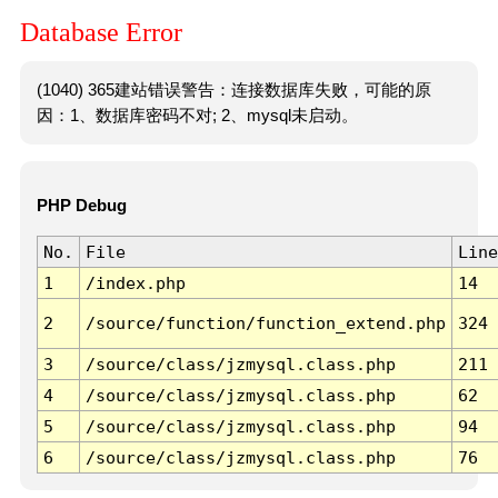
Database Error
(1040) 365建站错误警告：连接数据库失败，可能的原
因：1、数据库密码不对; 2、mysql未启动。
PHP Debug
No.
File
Line
1
/index.php
14
2
/source/function/function_extend.php
324
3
/source/class/jzmysql.class.php
211
4
/source/class/jzmysql.class.php
62
5
/source/class/jzmysql.class.php
94
6
/source/class/jzmysql.class.php
76