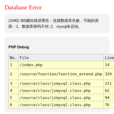
Database Error
(1040) 365建站错误警告：连接数据库失败，可能的原
因：1、数据库密码不对; 2、mysql未启动。
PHP Debug
No.
File
Line
1
/index.php
14
2
/source/function/function_extend.php
324
3
/source/class/jzmysql.class.php
211
4
/source/class/jzmysql.class.php
62
5
/source/class/jzmysql.class.php
94
6
/source/class/jzmysql.class.php
76