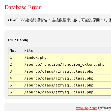
Database Error
(1040) 365建站错误警告：连接数据库失败，可能的原因：1、数
PHP Debug
No.
File
1
/index.php
2
/source/function/function_extend.php
3
/source/class/jzmysql.class.php
4
/source/class/jzmysql.class.php
5
/source/class/jzmysql.class.php
6
/source/class/jzmysql.class.php
www.365jz.com
已经将此