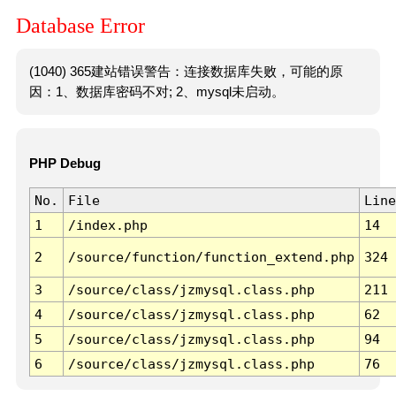
Database Error
(1040) 365建站错误警告：连接数据库失败，可能的原
因：1、数据库密码不对; 2、mysql未启动。
PHP Debug
No.
File
Line
1
/index.php
14
2
/source/function/function_extend.php
324
3
/source/class/jzmysql.class.php
211
4
/source/class/jzmysql.class.php
62
5
/source/class/jzmysql.class.php
94
6
/source/class/jzmysql.class.php
76