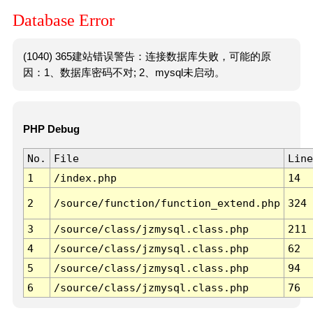
Database Error
(1040) 365建站错误警告：连接数据库失败，可能的原
因：1、数据库密码不对; 2、mysql未启动。
PHP Debug
No.
File
Line
1
/index.php
14
2
/source/function/function_extend.php
324
3
/source/class/jzmysql.class.php
211
4
/source/class/jzmysql.class.php
62
5
/source/class/jzmysql.class.php
94
6
/source/class/jzmysql.class.php
76