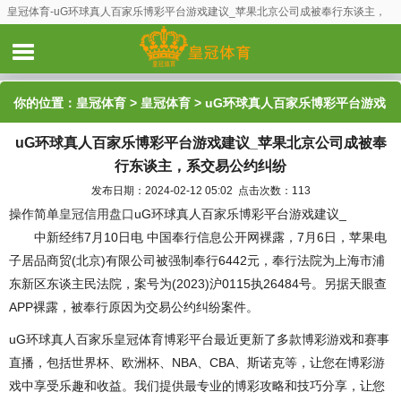
皇冠体育-uG环球真人百家乐博彩平台游戏建议_苹果北京公司成被奉行东谈主，
系交易公约纠纷
你的位置：
皇冠体育
>
皇冠体育
> uG环球真人百家乐博彩平台游戏
uG环球真人百家乐博彩平台游戏建议_苹果北京公司成被奉
建议_苹果北京公司成被奉行东谈主，系交易公约纠纷
行东谈主，系交易公约纠纷
发布日期：2024-02-12 05:02 点击次数：113
操作简单
皇冠信用盘口
uG环球真人百家乐博彩平台游戏建议_
中新经纬7月10日电 中国奉行信息公开网裸露，7月6日，苹果电
子居品商贸(北京)有限公司被强制奉行6442元，奉行法院为上海市浦
东新区东谈主民法院，案号为(2023)沪0115执26484号。另据天眼查
APP裸露，被奉行原因为交易公约纠纷案件。
uG环球真人百家乐皇冠体育博彩平台最近更新了多款博彩游戏和赛事
直播，包括世界杯、欧洲杯、NBA、CBA、斯诺克等，让您在博彩游
戏中享受乐趣和收益。我们提供最专业的博彩攻略和技巧分享，让您