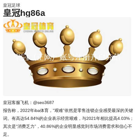
皇冠足球
皇冠hg86a
皇冠客服飞机：@seo3687
报告称，2022年iba体育，“艰难”依然是零售连锁企业感受最深的关键
词。有高达54.84%的企业表示经营艰难，与2021年相比提高4.03%；
其次是“消费乏力”，40.86%的企业明显感觉到市场消费需求和信心不
足。