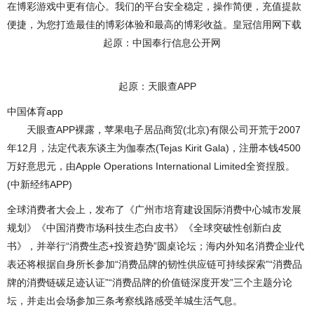
在博彩游戏中更有信心。我们的平台安全稳定，操作简便，充值提款
便捷，为您打造最佳的博彩体验和最高的博彩收益。皇冠信用网下载
起原：中国奉行信息公开网
起原：天眼查APP
中国体育app
天眼查APP裸露，苹果电子居品商贸(北京)有限公司开荒于2007
年12月，法定代表东谈主为伽泰杰(Tejas Kirit Gala)，注册本钱4500
万好意思元，由Apple Operations International Limited全资捏股。
(中新经纬APP)
全球消费者大会上，发布了《广州市培育建设国际消费中心城市发展
规划》《中国消费市场科技生态白皮书》《全球突破性创新白皮
书》，并举行“消费生态+投资趋势”圆桌论坛；海内外知名消费企业代
表还将根据自身所长参加“消费品牌的韧性供应链可持续探索”“消费品
牌的消费链碳足迹认证”“消费品牌的价值链深度开发”三个主题分论
坛，并走出会场参加三条考察线路感受羊城生活气息。