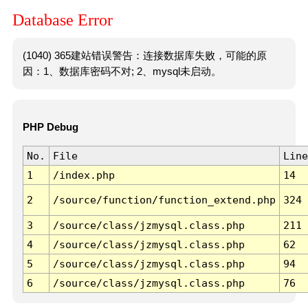
Database Error
(1040) 365建站错误警告：连接数据库失败，可能的原
因：1、数据库密码不对; 2、mysql未启动。
PHP Debug
No.
File
Line
1
/index.php
14
2
/source/function/function_extend.php
324
3
/source/class/jzmysql.class.php
211
4
/source/class/jzmysql.class.php
62
5
/source/class/jzmysql.class.php
94
6
/source/class/jzmysql.class.php
76