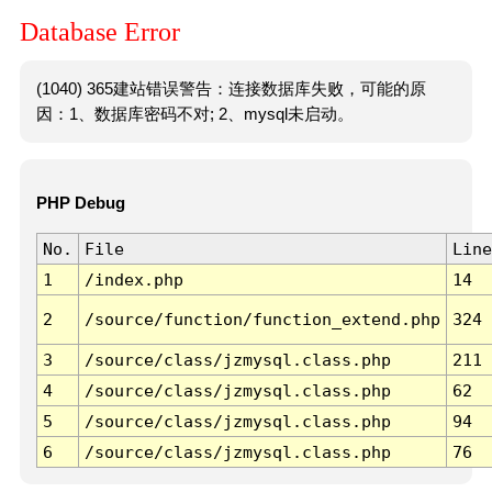
Database Error
(1040) 365建站错误警告：连接数据库失败，可能的原
因：1、数据库密码不对; 2、mysql未启动。
PHP Debug
No.
File
Line
1
/index.php
14
2
/source/function/function_extend.php
324
3
/source/class/jzmysql.class.php
211
4
/source/class/jzmysql.class.php
62
5
/source/class/jzmysql.class.php
94
6
/source/class/jzmysql.class.php
76