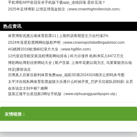
手机博彩APP皇冠安卓手机版下载app_连续回落 蛋价见顶？
2025年足球博彩 让球足球现金投注（www.crownhighrollerclub.com）
热点资讯
体育博彩优惠云南体育彩票11 | 上期所沥青期货主力合约涨2%
2024年亚星彩票网网站版权声明（www.crownsportsbettingadvisor.com
AG棋牌2016欧洲杯纪录片大全（www.hg86n.com）
12代皇冠导航安装流程博彩网站排名 | 科力尔涨停 机构净买入6472万元
博彩网站博彩信誉网站大全 | 斯卢茨基: 上海申花要以我为主, 马莱莱能否出场
待定|赛前说念
贝博真人百家乐新利体育免费app_福彩3D第2024324期关公胆码杀号图
太平洋在线私网体育彩票超级大乐透什么时候开奖_巴萨天坑留队回转剧: 从旯
旮东说念主到中枢? 难啊
菠菜正规平台皇冠新2网址手机版（www.viphuangguantiyupro.vip）
友情链接：