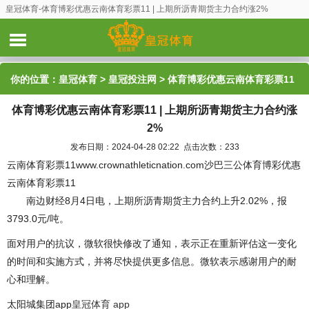
皇冠体育-体育博彩优惠云南体育彩票11 | 上期所沥青期货主力合约涨2%
你的位置：
皇冠体育
>
皇冠投注网
> 体育博彩优惠云南体育彩票11
体育博彩优惠云南体育彩票11 | 上期所沥青期货主力合约涨
| 上期所沥青期货主力合约涨2%
2%
发布日期：2024-04-28 02:22 点击次数：233
云南体育彩票11www.crownathleticnation.com沙巴三公体育博彩优惠
云南体育彩票11
南边财经8月4日电，上期所沥青期货主力合约上升2.02%，报
3793.0元/吨。
面对用户的抗议，微软很快修改了通知，表示正在重新评估这一变化
的时间和实施方式，并将尽快提供更多信息。微软表示感谢用户的耐
心和理解。
太阳城集团app
皇冠体育 app