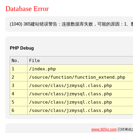
Database Error
(1040) 365建站错误警告：连接数据库失败，可能的原因：1、数
PHP Debug
No.
File
1
/index.php
2
/source/function/function_extend.php
3
/source/class/jzmysql.class.php
4
/source/class/jzmysql.class.php
5
/source/class/jzmysql.class.php
6
/source/class/jzmysql.class.php
www.365jz.com
已经将此