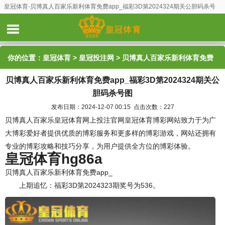
皇冠体育-贝博真人百家乐新利体育免费app_福彩3D第2024324期关公胆码杀号
图
你的位置：
皇冠体育
>
皇冠投注网
> 贝博真人百家乐新利体育免费
贝博真人百家乐新利体育免费app_福彩3D第2024324期关公
app_福彩3D第2024324期关公胆码杀号图
胆码杀号图
发布日期：2024-12-07 00:15 点击次数：227
贝博真人百家乐皇冠体育网上投注官网皇冠体育博彩网站致力于为广
大博彩爱好者提供优质的博彩服务和更多样的博彩游戏，网站还拥有
专业的博彩攻略和技巧分享，为用户提供全方位的博彩体验。
皇冠体育hg86a
贝博真人百家乐新利体育免费app_
上期追忆：福彩3D第2024323期奖号为536。