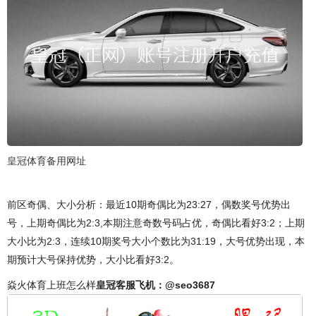
皇冠体育备用网址
前区奇偶、大小分析：最近10期奇偶比为23:27，偶数奖号优势出
号，上期奇偶比为2:3,本期注意奇数号码占优，奇偶比看好3:2；上期
大小比为2:3，连续10期奖号大小个数比为31:19，大号优势出现，本
期预计大号保持优势，大小比看好3:2。
焱火体育上班怎么样
皇冠客服飞机：@seo3687