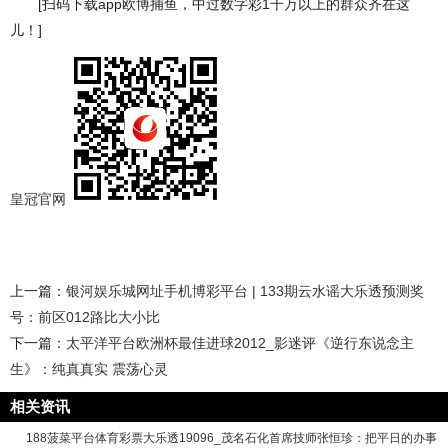
[扫码下载app欧博捕鱼，中过数字彩1千万以上的群众齐在这
儿！]
皇冠官网
上一篇：
银河娱乐城网址手机博彩平台 | 133期云水谣大乐透预测奖
号：前区012路比大小比
下一篇：
太平洋平台欧洲杯最佳进球2012_影迷评《逆行东说念主
生》：纯真真实 震荡心灵
相关资讯
188菠菜平台体育彩票大乐透19096_茂名石化首席技师张恒珍：把平日的办事