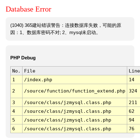
Database Error
(1040) 365建站错误警告：连接数据库失败，可能的原
因：1、数据库密码不对; 2、mysql未启动。
PHP Debug
No.
File
Line
1
/index.php
14
2
/source/function/function_extend.php
324
3
/source/class/jzmysql.class.php
211
4
/source/class/jzmysql.class.php
62
5
/source/class/jzmysql.class.php
94
6
/source/class/jzmysql.class.php
76