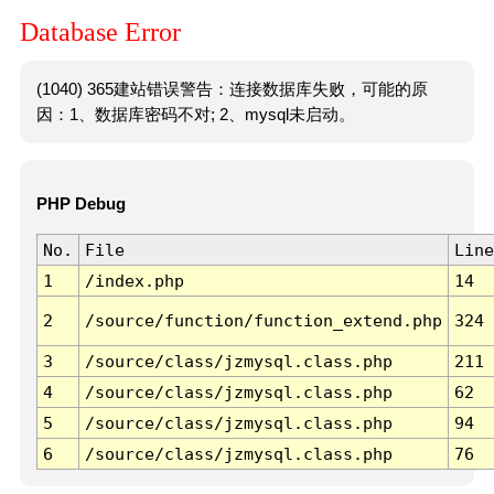
Database Error
(1040) 365建站错误警告：连接数据库失败，可能的原
因：1、数据库密码不对; 2、mysql未启动。
PHP Debug
No.
File
Line
1
/index.php
14
2
/source/function/function_extend.php
324
3
/source/class/jzmysql.class.php
211
4
/source/class/jzmysql.class.php
62
5
/source/class/jzmysql.class.php
94
6
/source/class/jzmysql.class.php
76