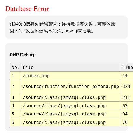
Database Error
(1040) 365建站错误警告：连接数据库失败，可能的原
因：1、数据库密码不对; 2、mysql未启动。
PHP Debug
No.
File
Line
1
/index.php
14
2
/source/function/function_extend.php
324
3
/source/class/jzmysql.class.php
211
4
/source/class/jzmysql.class.php
62
5
/source/class/jzmysql.class.php
94
6
/source/class/jzmysql.class.php
76