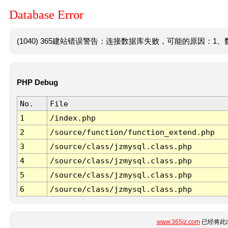
Database Error
(1040) 365建站错误警告：连接数据库失败，可能的原因：1、数
PHP Debug
No.
File
1
/index.php
2
/source/function/function_extend.php
3
/source/class/jzmysql.class.php
4
/source/class/jzmysql.class.php
5
/source/class/jzmysql.class.php
6
/source/class/jzmysql.class.php
www.365jz.com
已经将此