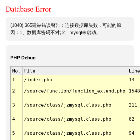
Database Error
(1040) 365建站错误警告：连接数据库失败，可能的原
因：1、数据库密码不对; 2、mysql未启动。
PHP Debug
No.
File
Line
1
/index.php
13
2
/source/function/function_extend.php
1548
3
/source/class/jzmysql.class.php
211
4
/source/class/jzmysql.class.php
62
5
/source/class/jzmysql.class.php
94