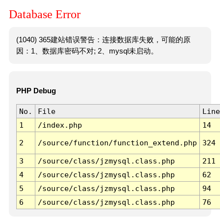
Database Error
(1040) 365建站错误警告：连接数据库失败，可能的原
因：1、数据库密码不对; 2、mysql未启动。
PHP Debug
No.
File
Line
1
/index.php
14
2
/source/function/function_extend.php
324
3
/source/class/jzmysql.class.php
211
4
/source/class/jzmysql.class.php
62
5
/source/class/jzmysql.class.php
94
6
/source/class/jzmysql.class.php
76