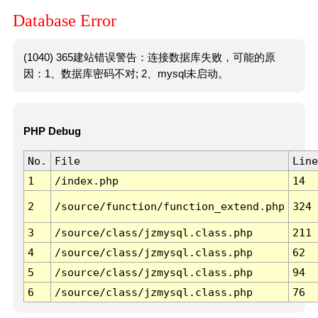
Database Error
(1040) 365建站错误警告：连接数据库失败，可能的原
因：1、数据库密码不对; 2、mysql未启动。
PHP Debug
No.
File
Line
1
/index.php
14
2
/source/function/function_extend.php
324
3
/source/class/jzmysql.class.php
211
4
/source/class/jzmysql.class.php
62
5
/source/class/jzmysql.class.php
94
6
/source/class/jzmysql.class.php
76