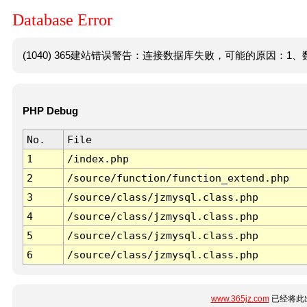
Database Error
(1040) 365建站错误警告：连接数据库失败，可能的原因：1、数
PHP Debug
No.
File
1
/index.php
2
/source/function/function_extend.php
3
/source/class/jzmysql.class.php
4
/source/class/jzmysql.class.php
5
/source/class/jzmysql.class.php
6
/source/class/jzmysql.class.php
www.365jz.com
已经将此