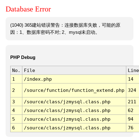
Database Error
(1040) 365建站错误警告：连接数据库失败，可能的原
因：1、数据库密码不对; 2、mysql未启动。
PHP Debug
No.
File
Line
1
/index.php
14
2
/source/function/function_extend.php
324
3
/source/class/jzmysql.class.php
211
4
/source/class/jzmysql.class.php
62
5
/source/class/jzmysql.class.php
94
6
/source/class/jzmysql.class.php
76