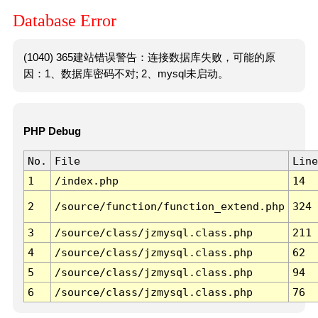
Database Error
(1040) 365建站错误警告：连接数据库失败，可能的原
因：1、数据库密码不对; 2、mysql未启动。
PHP Debug
No.
File
Line
1
/index.php
14
2
/source/function/function_extend.php
324
3
/source/class/jzmysql.class.php
211
4
/source/class/jzmysql.class.php
62
5
/source/class/jzmysql.class.php
94
6
/source/class/jzmysql.class.php
76