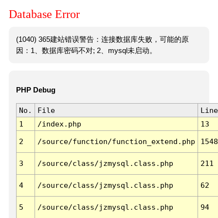
Database Error
(1040) 365建站错误警告：连接数据库失败，可能的原
因：1、数据库密码不对; 2、mysql未启动。
PHP Debug
No.
File
Line
1
/index.php
13
2
/source/function/function_extend.php
1548
3
/source/class/jzmysql.class.php
211
4
/source/class/jzmysql.class.php
62
5
/source/class/jzmysql.class.php
94