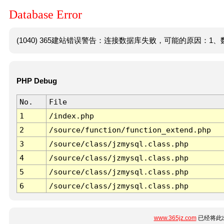
Database Error
(1040) 365建站错误警告：连接数据库失败，可能的原因：1、数
PHP Debug
No.
File
1
/index.php
2
/source/function/function_extend.php
3
/source/class/jzmysql.class.php
4
/source/class/jzmysql.class.php
5
/source/class/jzmysql.class.php
6
/source/class/jzmysql.class.php
www.365jz.com
已经将此