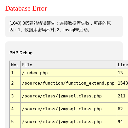
Database Error
(1040) 365建站错误警告：连接数据库失败，可能的原
因：1、数据库密码不对; 2、mysql未启动。
PHP Debug
No.
File
Line
1
/index.php
13
2
/source/function/function_extend.php
1548
3
/source/class/jzmysql.class.php
211
4
/source/class/jzmysql.class.php
62
5
/source/class/jzmysql.class.php
94