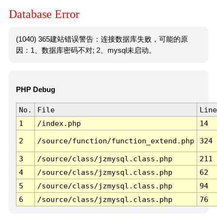
Database Error
(1040) 365建站错误警告：连接数据库失败，可能的原
因：1、数据库密码不对; 2、mysql未启动。
PHP Debug
No.
File
Line
1
/index.php
14
2
/source/function/function_extend.php
324
3
/source/class/jzmysql.class.php
211
4
/source/class/jzmysql.class.php
62
5
/source/class/jzmysql.class.php
94
6
/source/class/jzmysql.class.php
76