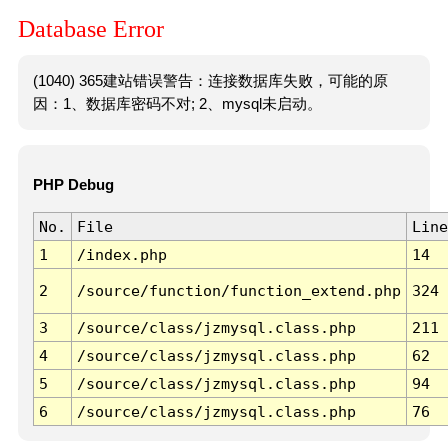
Database Error
(1040) 365建站错误警告：连接数据库失败，可能的原
因：1、数据库密码不对; 2、mysql未启动。
PHP Debug
No.
File
Line
1
/index.php
14
2
/source/function/function_extend.php
324
3
/source/class/jzmysql.class.php
211
4
/source/class/jzmysql.class.php
62
5
/source/class/jzmysql.class.php
94
6
/source/class/jzmysql.class.php
76